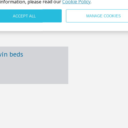
information, please read our
Cookie Policy
.
ACCEPT ALL
MANAGE COOKIES
win beds