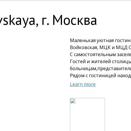
skaya, г. Москва
Маленькая уютная гостини
Войковская, МЦК и МЦД 
С самостоятельным засел
Гостей и жителей столицы
больницам,представител
Рядом с гостиницей наход
1) ФБУ ЦКБ Гражданской 
Learn more
2) ЦБ РЖД
3) Инфекционная больни
4) ФГБУ НМИЦ ТО им Н.Н.
5) Гос. НИИАС
6) Постоянное представит
Гостиница располагает о