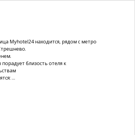
ца Myhotel24 находится, рядом с метро
Стрешнево.
енем.
 порадует близость отеля к
ьствам
ятся:
авиации
ца №1
 Приорова
ельство республики Коми.
дно, двух и трехместными номерами