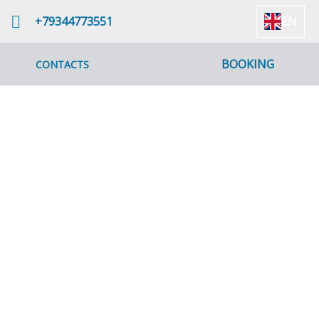
+79344773551
EN
BOOKING
CONTACTS